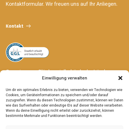
Kontaktformular. Wir freuen uns auf Ihr Anliegen.
Kontakt
Gemeinsame Glücksspielbehörde der Länder
Einwilligung verwalten
Anstalt des öffentlichen Rechts
Hansering 15
Um dir ein optimales Erlebnis zu bieten, verwenden wir Technologien wie
06108 Halle (Saale)
Cookies, um Geräteinformationen zu speichern und/oder darauf
zuzugreifen. Wenn du diesen Technologien zustimmst, können wir Daten
wie das Surfverhalten oder eindeutige IDs auf dieser Website verarbeiten.
Wenn du deine Einwilligung nicht erteilst oder zurückziehst, können
bestimmte Merkmale und Funktionen beeinträchtigt werden.