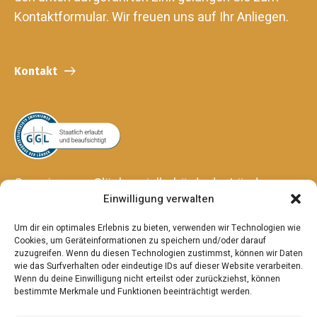
Kontaktformular. Wir freuen uns auf Ihr Anliegen.
Kontakt
Gemeinsame Glücksspielbehörde der Länder
Einwilligung verwalten
Anstalt des öffentlichen Rechts
Hansering 15
Um dir ein optimales Erlebnis zu bieten, verwenden wir Technologien wie
06108 Halle (Saale)
Cookies, um Geräteinformationen zu speichern und/oder darauf
zuzugreifen. Wenn du diesen Technologien zustimmst, können wir Daten
wie das Surfverhalten oder eindeutige IDs auf dieser Website verarbeiten.
Wenn du deine Einwilligung nicht erteilst oder zurückziehst, können
bestimmte Merkmale und Funktionen beeinträchtigt werden.