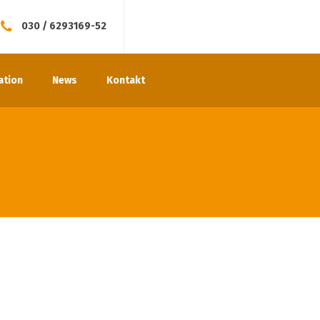
030 / 6293169-52
ation
News
Kontakt