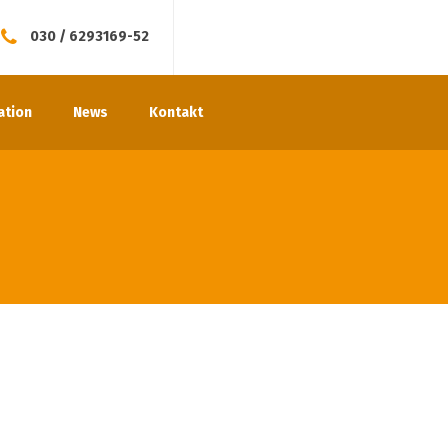
030 / 6293169-52
ation
News
Kontakt