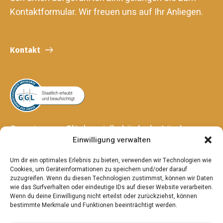
Kontaktformular. Wir freuen uns auf Ihr Anliegen.
Kontakt
Gemeinsame Glücksspielbehörde der Länder
Einwilligung verwalten
Anstalt des öffentlichen Rechts
Hansering 15
Um dir ein optimales Erlebnis zu bieten, verwenden wir Technologien wie
06108 Halle (Saale)
Cookies, um Geräteinformationen zu speichern und/oder darauf
zuzugreifen. Wenn du diesen Technologien zustimmst, können wir Daten
wie das Surfverhalten oder eindeutige IDs auf dieser Website verarbeiten.
Wenn du deine Einwilligung nicht erteilst oder zurückziehst, können
bestimmte Merkmale und Funktionen beeinträchtigt werden.