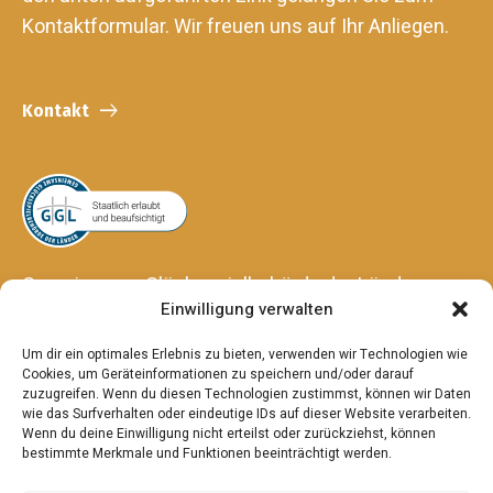
Kontaktformular. Wir freuen uns auf Ihr Anliegen.
Kontakt
Gemeinsame Glücksspielbehörde der Länder
Einwilligung verwalten
Anstalt des öffentlichen Rechts
Hansering 15
Um dir ein optimales Erlebnis zu bieten, verwenden wir Technologien wie
06108 Halle (Saale)
Cookies, um Geräteinformationen zu speichern und/oder darauf
zuzugreifen. Wenn du diesen Technologien zustimmst, können wir Daten
wie das Surfverhalten oder eindeutige IDs auf dieser Website verarbeiten.
Wenn du deine Einwilligung nicht erteilst oder zurückziehst, können
bestimmte Merkmale und Funktionen beeinträchtigt werden.