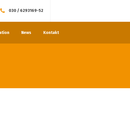
030 / 6293169-52
ation
News
Kontakt