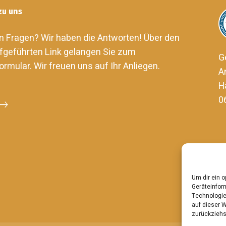
zu uns
n Fragen? Wir haben die Antworten! Über den
fgeführten Link gelangen Sie zum
G
ormular. Wir freuen uns auf Ihr Anliegen.
A
H
0
Um dir ein 
Geräteinfor
Technologie
auf dieser W
zurückziehs