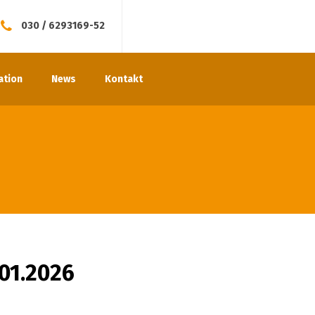
030 / 6293169-52
ation
News
Kontakt
.01.2026