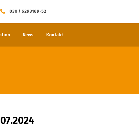
030 / 6293169-52
ation
News
Kontakt
.07.2024