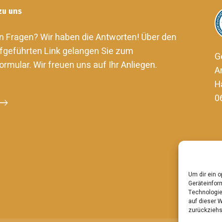
zu uns
n Fragen? Wir haben die Antworten! Über den
fgeführten Link gelangen Sie zum
G
ormular. Wir freuen uns auf Ihr Anliegen.
A
H
0
Um dir ein 
Geräteinfor
Technologie
auf dieser W
zurückziehs