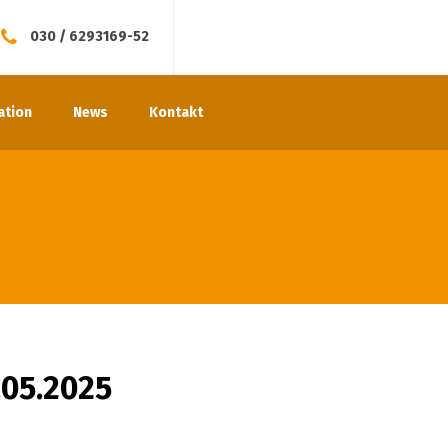
030 / 6293169-52
ation
News
Kontakt
.05.2025