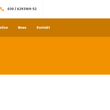
030 / 6293169-52
ation
News
Kontakt