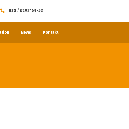
030 / 6293169-52
ation
News
Kontakt