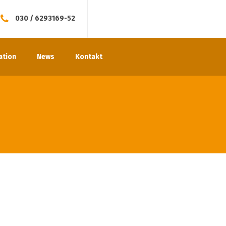
030 / 6293169-52
ation
News
Kontakt